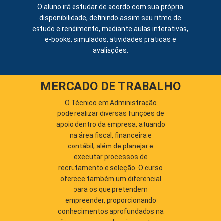
O aluno irá estudar de acordo com sua própria
disponibilidade, definindo assim seu ritmo de
estudo e rendimento, mediante aulas interativas,
e-books, simulados, atividades práticas e
avaliações.
MERCADO DE TRABALHO
O Técnico em Administração
pode realizar diversas funções de
apoio dentro da empresa, atuando
na área fiscal, financeira e
contábil, além de planejar e
executar processos de
recrutamento e seleção. O curso
oferece também um diferencial
para os que pretendem
empreender, proporcionando
conhecimentos aprofundados na