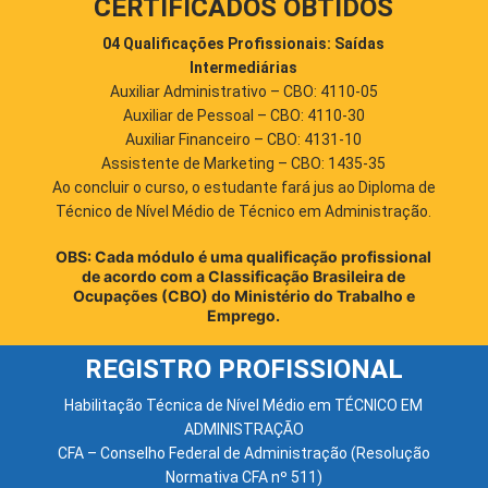
CERTIFICADOS OBTIDOS
04 Qualificações Profissionais: Saídas
Intermediárias
Auxiliar Administrativo – CBO: 4110-05
Auxiliar de Pessoal – CBO: 4110-30
Auxiliar Financeiro – CBO: 4131-10
Assistente de Marketing – CBO: 1435-35
Ao concluir o curso, o estudante fará jus ao Diploma de
Técnico de Nível Médio de Técnico em Administração.
OBS: Cada módulo é uma qualificação profissional
de acordo com a Classificação Brasileira de
Ocupações (CBO) do Ministério do Trabalho e
Emprego.
REGISTRO PROFISSIONAL
Habilitação Técnica de Nível Médio em TÉCNICO EM
ADMINISTRAÇÃO
CFA – Conselho Federal de Administração (Resolução
Normativa CFA nº 511)