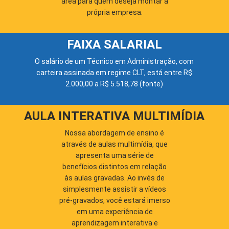
área para quem deseja montar a
própria empresa.
FAIXA SALARIAL
O salário de um Técnico em Administração, com
carteira assinada em regime CLT, está entre R$
2.000,00 a R$ 5.518,78 (
fonte
)
AULA INTERATIVA MULTIMÍDIA
Nossa abordagem de ensino é
através de aulas multimídia, que
apresenta uma série de
benefícios distintos em relação
às aulas gravadas. Ao invés de
simplesmente assistir a vídeos
pré-gravados, você estará imerso
em uma experiência de
aprendizagem interativa e